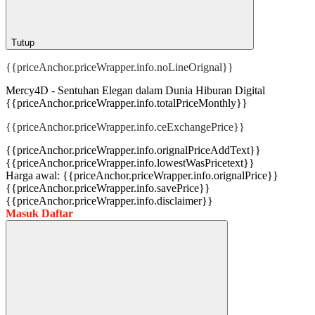
Tutup
{{priceAnchor.priceWrapper.info.noLineOrignal}}
Mercy4D - Sentuhan Elegan dalam Dunia Hiburan Digital
{{priceAnchor.priceWrapper.info.totalPriceMonthly}}
{{priceAnchor.priceWrapper.info.ceExchangePrice}}
{{priceAnchor.priceWrapper.info.orignalPriceAddText}}
{{priceAnchor.priceWrapper.info.lowestWasPricetext}}
Harga awal:
{{priceAnchor.priceWrapper.info.orignalPrice}}
{{priceAnchor.priceWrapper.info.savePrice}}
{{priceAnchor.priceWrapper.info.disclaimer}}
Masuk
Daftar